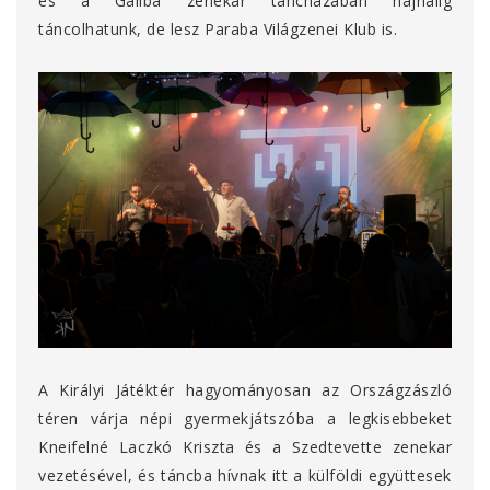
és a Galiba zenekar táncházában hajnalig
táncolhatunk, de lesz Paraba Világzenei Klub is.
A Királyi Játéktér hagyományosan az Országzászló
téren várja népi gyermekjátszóba a legkisebbeket
Kneifelné Laczkó Kriszta és a Szedtevette zenekar
vezetésével, és táncba hívnak itt a külföldi együttesek