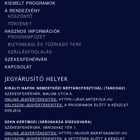
KIEMELT PROGRAMOK
A RENDEZVÉNY
KÖSZÖNTŐ
TÖRTÉNET
HASZNOS INFORMÁCIÓK
PROGRAMFÜZET
BIZTONSÁGI ÉS TŰZRIADÓ TERV
SZÁLLÁSFOGLALÁS
SZÉKESFEHÉRVÁR
KAPCSOLAT
JEGYÁRUSÍTÓ HELYEK
KIRÁLYI NAPOK NEMZETKÖZI NÉPTÁNCFESZTIVÁL (TÁNCHÁZ)
SZÉKESFEHÉRVÁR, MALOM UTCA 6.
ONLINE JEGYÉRTÉKESÍTÉS:
HTTPS://JEGY.ARTEFOLK.HU
HELYSZÍNI JEGYÉRTÉKESÍTÉS:
A PROGRAMOK ELŐTT A KÉSZLET
EREJÉIG
SZKN KERTMOZI (
VÁROSHÁZA DÍSZUDVARA)
SZÉKESFEHÉRVÁR, VÁROSHÁZ TÉR 1.
ONLINE JEGYÉRTÉKESÍTÉS:
HTTPS://MUSOR.BARATSAGMOZI.HU
HELYSZÍNI JEGYÉRTÉKESÍTÉS:
A VETÍTÉSEK ELŐTT A KÉSZLET