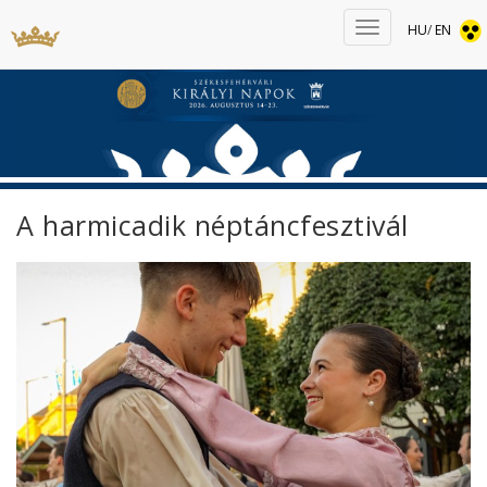
HU
/
EN
A harmicadik néptáncfesztivál