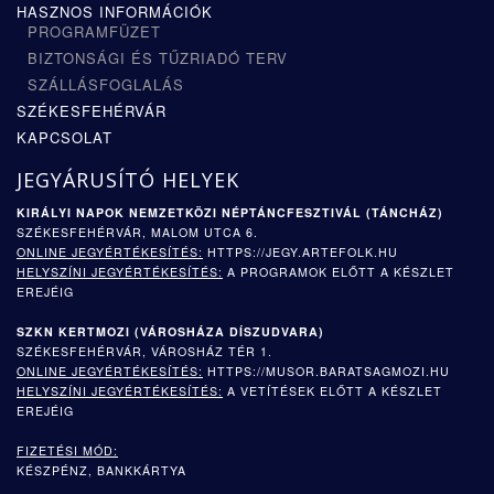
HASZNOS INFORMÁCIÓK
PROGRAMFÜZET
BIZTONSÁGI ÉS TŰZRIADÓ TERV
SZÁLLÁSFOGLALÁS
SZÉKESFEHÉRVÁR
KAPCSOLAT
JEGYÁRUSÍTÓ HELYEK
KIRÁLYI NAPOK NEMZETKÖZI NÉPTÁNCFESZTIVÁL (TÁNCHÁZ)
SZÉKESFEHÉRVÁR, MALOM UTCA 6.
ONLINE JEGYÉRTÉKESÍTÉS:
HTTPS://JEGY.ARTEFOLK.HU
HELYSZÍNI JEGYÉRTÉKESÍTÉS:
A PROGRAMOK ELŐTT A KÉSZLET
EREJÉIG
SZKN KERTMOZI (
VÁROSHÁZA DÍSZUDVARA)
SZÉKESFEHÉRVÁR, VÁROSHÁZ TÉR 1.
ONLINE JEGYÉRTÉKESÍTÉS:
HTTPS://MUSOR.BARATSAGMOZI.HU
HELYSZÍNI JEGYÉRTÉKESÍTÉS:
A VETÍTÉSEK ELŐTT A KÉSZLET
EREJÉIG
FIZETÉSI MÓD:
KÉSZPÉNZ, BANKKÁRTYA