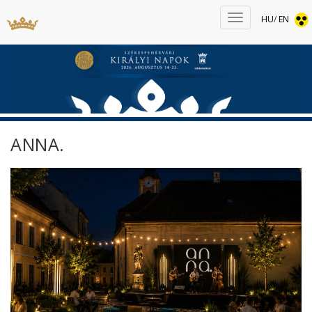
HU
/
EN
ANNA.