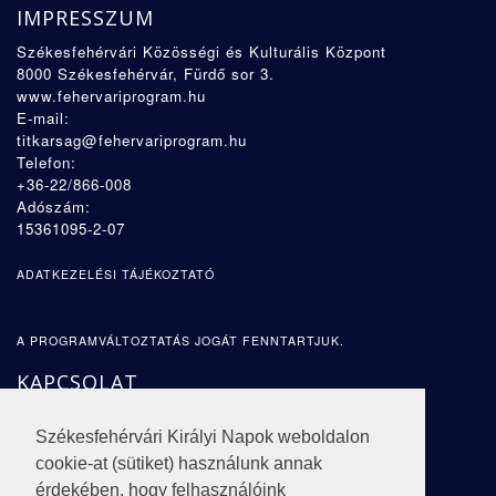
IMPRESSZUM
Székesfehérvári Közösségi és Kulturális Központ
8000 Székesfehérvár, Fürdő sor 3.
www.fehervariprogram.hu
E-mail:
titkarsag@fehervariprogram.hu
Telefon:
+36-22/866-008
Adószám:
15361095-2-07
ADATKEZELÉSI TÁJÉKOZTATÓ
A PROGRAMVÁLTOZTATÁS JOGÁT FENNTARTJUK.
KAPCSOLAT
CÍM:
Székesfehérvári Királyi Napok weboldalon
8000 Székesfehérvár,
Fürdő sor 3
.
cookie-at (sütiket) használunk annak
E-MAIL:
érdekében, hogy felhasználóink