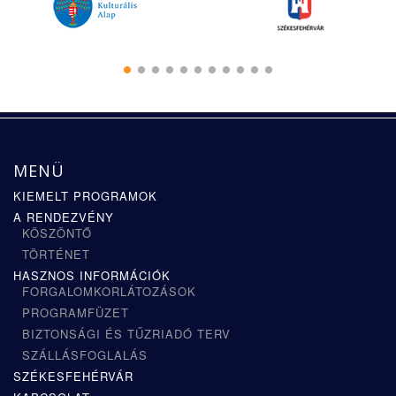
MENÜ
KIEMELT PROGRAMOK
A RENDEZVÉNY
KÖSZÖNTŐ
TÖRTÉNET
HASZNOS INFORMÁCIÓK
FORGALOMKORLÁTOZÁSOK
PROGRAMFÜZET
BIZTONSÁGI ÉS TŰZRIADÓ TERV
SZÁLLÁSFOGLALÁS
SZÉKESFEHÉRVÁR