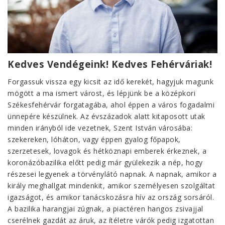
Kedves
Vendégeink
!
Kedves Fehérváriak!
Forgassuk vissza egy kicsit az idő kerekét, hagyjuk magunk
mögött a ma ismert várost, és lépjünk be a középkori
Székesfehérvár forgatagába, ahol éppen a város fogadalmi
ünnepére készülnek. Az évszázadok alatt kitaposott utak
minden irányból ide vezetnek, Szent István városába:
szekereken, lóháton, vagy éppen gyalog főpapok,
szerzetesek, lovagok és hétköznapi emberek érkeznek, a
koronázóbazilika előtt pedig már gyülekezik a nép, hogy
részesei legyenek a törvénylátó napnak. A napnak, amikor a
király meghallgat mindenkit, amikor személyesen szolgáltat
igazságot, és amikor tanácskozásra hív az ország sorsáról.
A bazilika harangjai zúgnak, a piactéren hangos zsivajjal
cserélnek gazdát az áruk, az ítéletre várók pedig izgatottan