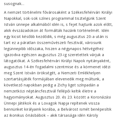
susognak…
A nemzet történelmi fővárosaként a Székesfehérvári Királyi
Napokkal, sok-sok színes programmal tisztelgünk Szent
István ünnepe alkalmából idén is, s fejet hajtunk azok előtt,
akik évszázadokon át formálták hazánk történelmét. Idén
egy kicsit később kezdődik, s még augusztus 20-a után is
tart ez a páratlan összeművészeti fesztivál, városunk
legünnepibb időszaka, hiszen a négynapos hétvégéhez
igazodva egészen augusztus 23-ig szeretettek várjuk a
látogatókat. A Székesfehérvári Királyi Napok nyitányaként,
augusztus 14-én fogadalmi szentmise és a körmenet idézi
meg Szent István örökségét, a Nemzeti Emlékhelyen
szertartásjáték formájában elevenedik meg múltunk, a
következő napokban pedig a Zichy liget színpadán a
nemzetközi néptáncfesztivál fellépői keltik életre a
hagyományokat. Augusztus 20. és 23. között a Koronázási
Ünnepi Játékok és a Lovagok Napja repítenek vissza
bennünket királyaink korába, a Belvárost ismét benépesítik
az ikonikus óriásbábok – akik társasága idén Károly