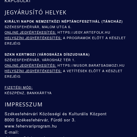
KAPCSOLAT
JEGYÁRUSÍTÓ HELYEK
KIRÁLYI NAPOK NEMZETKÖZI NÉPTÁNCFESZTIVÁL (TÁNCHÁZ)
SZÉKESFEHÉRVÁR, MALOM UTCA 6.
ONLINE JEGYÉRTÉKESÍTÉS:
HTTPS://JEGY.ARTEFOLK.HU
HELYSZÍNI JEGYÉRTÉKESÍTÉS:
A PROGRAMOK ELŐTT A KÉSZLET
EREJÉIG
SZKN KERTMOZI (
VÁROSHÁZA DÍSZUDVARA)
SZÉKESFEHÉRVÁR, VÁROSHÁZ TÉR 1.
ONLINE JEGYÉRTÉKESÍTÉS:
HTTPS://MUSOR.BARATSAGMOZI.HU
HELYSZÍNI JEGYÉRTÉKESÍTÉS:
A VETÍTÉSEK ELŐTT A KÉSZLET
EREJÉIG
FIZETÉSI MÓD:
KÉSZPÉNZ, BANKKÁRTYA
IMPRESSZUM
Székesfehérvári Közösségi és Kulturális Központ
8000 Székesfehérvár, Fürdő sor 3.
www.fehervariprogram.hu
E-mail: