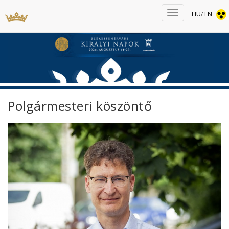
HU
/
EN
Polgármesteri köszöntő