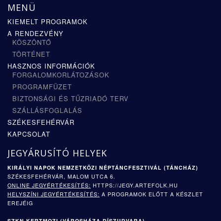
MENÜ
KIEMELT PROGRAMOK
A RENDEZVÉNY
KÖSZÖNTŐ
TÖRTÉNET
HASZNOS INFORMÁCIÓK
FORGALOMKORLÁTOZÁSOK
PROGRAMFÜZET
BIZTONSÁGI ÉS TŰZRIADÓ TERV
SZÁLLÁSFOGLALÁS
SZÉKESFEHÉRVÁR
KAPCSOLAT
JEGYÁRUSÍTÓ HELYEK
KIRÁLYI NAPOK NEMZETKÖZI NÉPTÁNCFESZTIVÁL (TÁNCHÁZ)
SZÉKESFEHÉRVÁR, MALOM UTCA 6.
ONLINE JEGYÉRTÉKESÍTÉS:
HTTPS://JEGY.ARTEFOLK.HU
HELYSZÍNI JEGYÉRTÉKESÍTÉS:
A PROGRAMOK ELŐTT A KÉSZLET
EREJÉIG
SZKN KERTMOZI (
VÁROSHÁZA DÍSZUDVARA)