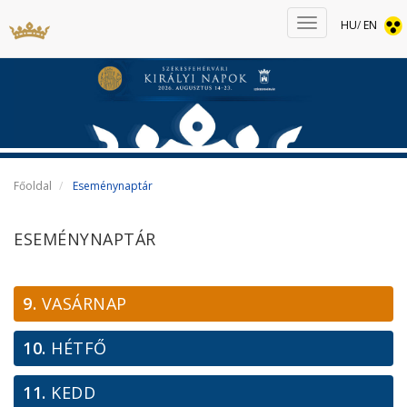
HU
/
EN
Főoldal
Eseménynaptár
ESEMÉNYNAPTÁR
9.
VASÁRNAP
10.
HÉTFŐ
11.
KEDD