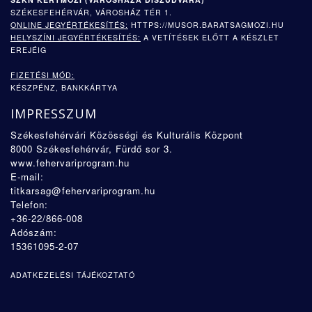
SZÉKESFEHÉRVÁR, VÁROSHÁZ TÉR 1.
ONLINE JEGYÉRTÉKESÍTÉS:
HTTPS://MUSOR.BARATSAGMOZI.HU
HELYSZÍNI JEGYÉRTÉKESÍTÉS:
A VETÍTÉSEK ELŐTT A KÉSZLET
EREJÉIG
FIZETÉSI MÓD:
KÉSZPÉNZ, BANKKÁRTYA
IMPRESSZUM
Székesfehérvári Közösségi és Kulturális Központ
8000 Székesfehérvár, Fürdő sor 3.
www.fehervariprogram.hu
E-mail:
titkarsag@fehervariprogram.hu
Telefon:
+36-22/866-008
Adószám:
15361095-2-07
ADATKEZELÉSI TÁJÉKOZTATÓ