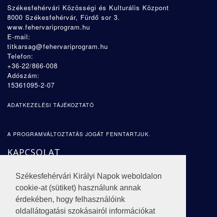
Székesfehérvári Közösségi és Kulturális Központ
8000 Székesfehérvár, Fürdő sor 3.
www.fehervariprogram.hu
E-mail:
titkarsag@fehervariprogram.hu
Telefon:
+36-22/866-008
Adószám:
15361095-2-07
ADATKEZELÉSI TÁJÉKOZTATÓ
A PROGRAMVÁLTOZTATÁS JOGÁT FENNTARTJUK.
KAPCSOLAT
CÍM:
Székesfehérvári Királyi Napok weboldalon
8000 Székesfehérvár,
Fürdő sor 3
.
cookie-at (sütiket) használunk annak
E-MAIL:
érdekében, hogy felhasználóink
oldallátogatási szokásairól információkat
titkarsag@fehervariprogram.hu