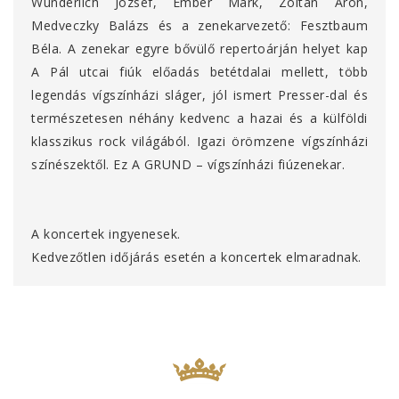
Wunderlich József, Ember Márk, Zoltán Áron,
Medveczky Balázs és a zenekarvezető: Fesztbaum
Béla. A zenekar egyre bővülő repertoárján helyet kap
A Pál utcai fiúk előadás betétdalai mellett, több
legendás vígszínházi sláger, jól ismert Presser-dal és
természetesen néhány kedvenc a hazai és a külföldi
klasszikus rock világából. Igazi örömzene vígszínházi
színészektől. Ez A GRUND – vígszínházi fiúzenekar.
A koncertek ingyenesek.
Kedvezőtlen időjárás esetén a koncertek elmaradnak.