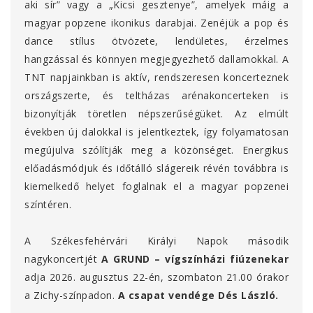
aki sír” vagy a „Kicsi gesztenye”, amelyek máig a
magyar popzene ikonikus darabjai. Zenéjük a pop és
dance stílus ötvözete, lendületes, érzelmes
hangzással és könnyen megjegyezhető dallamokkal. A
TNT napjainkban is aktív, rendszeresen koncerteznek
országszerte, és teltházas arénakoncerteken is
bizonyítják töretlen népszerűségüket. Az elmúlt
években új dalokkal is jelentkeztek, így folyamatosan
megújulva szólítják meg a közönséget. Energikus
előadásmódjuk és időtálló slágereik révén továbbra is
kiemelkedő helyet foglalnak el a magyar popzenei
színtéren.
A Székesfehérvári Királyi Napok második
nagykoncertjét
A GRUND – vígszínházi fiúzenekar
adja
2026. augusztus 22-én, szombaton 21.00 órakor
a
Zichy-színpadon.
A csapat vendége Dés László.