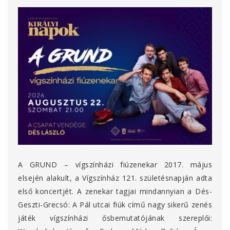
A GRUND – vígszínházi fiúzenekar 2017. május
elsején alakult, a Vígszínház 121. születésnapján adta
első koncertjét. A zenekar tagjai mindannyian a Dés-
Geszti-Grecsó: A Pál utcai fiúk című nagy sikerű zenés
játék vígszínházi ősbemutatójának szereplői: