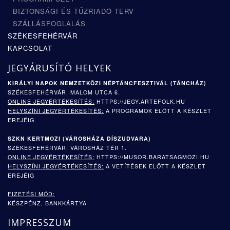
BIZTONSÁGI ÉS TŰZRIADÓ TERV
SZÁLLÁSFOGLALÁS
SZÉKESFEHÉRVÁR
KAPCSOLAT
JEGYÁRUSÍTÓ HELYEK
KIRÁLYI NAPOK NEMZETKÖZI NÉPTÁNCFESZTIVÁL (TÁNCHÁZ)
SZÉKESFEHÉRVÁR, MALOM UTCA 6.
ONLINE JEGYÉRTÉKESÍTÉS:
HTTPS://JEGY.ARTEFOLK.HU
HELYSZÍNI JEGYÉRTÉKESÍTÉS:
A PROGRAMOK ELŐTT A KÉSZLET
EREJÉIG
SZKN KERTMOZI (
VÁROSHÁZA DÍSZUDVARA)
SZÉKESFEHÉRVÁR, VÁROSHÁZ TÉR 1.
ONLINE JEGYÉRTÉKESÍTÉS:
HTTPS://MUSOR.BARATSAGMOZI.HU
HELYSZÍNI JEGYÉRTÉKESÍTÉS:
A VETÍTÉSEK ELŐTT A KÉSZLET
EREJÉIG
FIZETÉSI MÓD:
KÉSZPÉNZ, BANKKÁRTYA
IMPRESSZUM