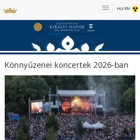
HU
/
EN
Könnyűzenei koncertek 2026-ban