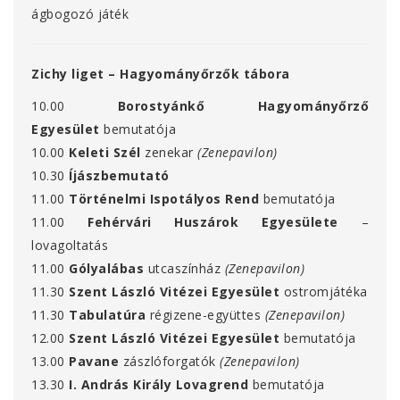
ágbogozó játék
Zichy liget – Hagyományőrzők tábora
10.00
Borostyánkő Hagyományőrző
Egyesület
bemutatója
10.00
Keleti Szél
zenekar
(Zenepavilon)
10.30
Íjászbemutató
11.00
Történelmi Ispotályos Rend
bemutatója
11.00
Fehérvári Huszárok Egyesülete
–
lovagoltatás
11.00
Gólyalábas
utcaszínház
(Zenepavilon)
11.30
Szent László Vitézei Egyesület
ostromjátéka
11.30
Tabulatúra
régizene-együttes
(Zenepavilon)
12.00
Szent László Vitézei Egyesület
bemutatója
13.00
Pavane
zászlóforgatók
(Zenepavilon)
13.30
I. András Király Lovagrend
bemutatója