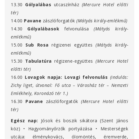
13.30
Gólyalábas
utcaszínház
(Mercure Hotel előtti
tér)
14.00
Pavane
zászlóforgatók
(Mátyás király-emlékmű)
14.30
Gólyalábasok
felvonulása
(Mátyás király-
emlékmű)
15.00
Sub Rosa
régizenei együttes
(Mátyás király-
emlékmű)
15.30
Tabulatúra
régizene-együttes
(Mercure Hotel
előtti tér)
16.00
Lovagok napja: Lovagi felvonulás
(indulás:
Zichy liget, útvonal: Fő utca – Városház tér – Nemzeti
Emlékhely, Koronázó tér 1.)
16.30
Pavane
zászlóforgatók
(Mercure Hotel előtti
tér)
Egész nap:
Jósok és boszik sikátora (Szent János
köz) • Hagyományőrzők portyázása • Mesterségek
utcája: élménykovács, ólomöntés, éremverde,