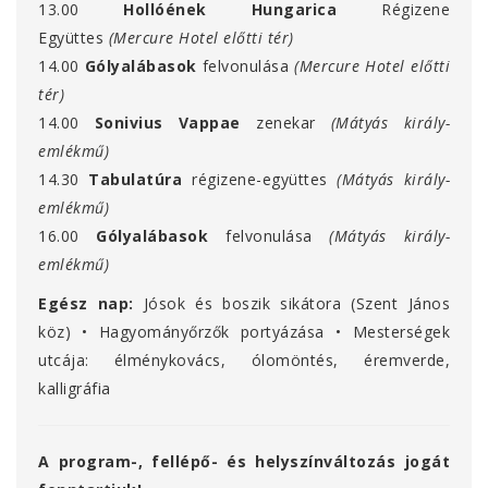
13.00
Hollóének Hungarica
Régizene
Együttes
(Mercure Hotel előtti tér)
14.00
Gólyalábasok
felvonulása
(Mercure Hotel előtti
tér)
14.00
Sonivius Vappae
zenekar
(Mátyás király-
emlékmű)
14.30
Tabulatúra
régizene-együttes
(Mátyás király-
emlékmű)
16.00
Gólyalábasok
felvonulása
(Mátyás király-
emlékmű)
Egész nap:
Jósok és boszik sikátora (Szent János
köz) • Hagyományőrzők portyázása • Mesterségek
utcája: élménykovács, ólomöntés, éremverde,
kalligráfia
A program-, fellépő- és helyszínváltozás jogát