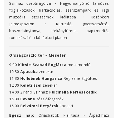
Színház csepűrágóival • Hagyományőrző faműves
foglalkozások: barkácsolás, szerszámpark és régi
muzeális szerszámok kiállítása • Középkori
jelmezpavilon • Kuruzsló, gyertyamártó,
boszorkánytanya, sárkányfűárus, papírmerítő,
fonalkészítő a középkori piacon
Országzászló tér – Mesetér
9.00
Klitsie-Szabad Boglárka
mesemondó
10.30
Apacuka
zenekar
11.30
Hollóének Hungarica
Régizene Együttes
12.30
Keleti Szél
zenekar
14.00 Ziránó Színház:
Pulcinella kertészkedik
15.30
Pavane
zászlóforgatók
16.00
Belvárosi Betyárok
koncert
Egész nap:
Óriásbábok kiállítása • Árpád-házi