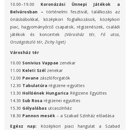
10.00–19.00
Koronázási Ünnepi Játékok a
Belvárosban –
történelmi fesztivál,
találkozás az
óriásbábokkal, középkori foglalkozások, középkori
piac, hagyományőrző csapatok, régizenészek, családi
játékok és koncertek
(Városház tér, Fő utca,
Országzászló tér, Zichy liget)
Városház tér
10.00
Sonivius Vappae
zenekar
11.00
Keleti Szél
zenekar
12.00
Pavane
zászlóforgatók
12.30
Tabulatúra
régizene-együttes
13.30
Hollóének Hungarica
Régizene Együttes
14.30
Sub Rosa
régizenei együttes
15.30
Gólyalábas
utcaszínház
18.30
Pannon mesék
– a Szabad Színház előadása
Egész nap:
Középkori piaci hangulat a Szabad