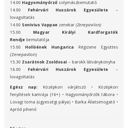
14.00
Hagyományőrző
solymászbemutató
14.00
Fehérvári Huszárok Egyesülete
–
lovagoltatás
14.00
Sonivius Vappae
zenekar
(Zenepavilon)
15.00
Magyar Királyi Kardforgatók
Rendje
bemutatója
15.00
Hollóének Hungarica
Régizene Együttes
(Zenepavilon)
15.30
Zsarátnok Zsoldosai
– barokk látványkonyha
16.00
Fehérvári Huszárok Egyesülete
–
lovagoltatás
Egész nap:
Középkori várjátszó • Középkori
fenyítések kamrája (16+) • Hagyományőrzők tábora •
Lovagi torna (ügyességi pálya) • Barka Állatsimogató •
Apród pihenő