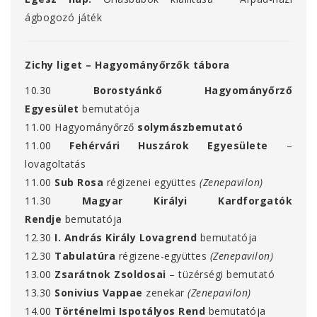
ágbogozó játék
Zichy liget – Hagyományőrzők tábora
10.30
Borostyánkő Hagyományőrző
Egyesület
bemutatója
11.00 Hagyományőrző
solymászbemutató
11.00
Fehérvári Huszárok Egyesülete
–
lovagoltatás
11.00
Sub Rosa
régizenei együttes
(Zenepavilon)
11.30
Magyar Királyi Kardforgatók
Rendje
bemutatója
12.30
I. András Király Lovagrend
bemutatója
12.30
Tabulatúra
régizene-együttes
(Zenepavilon)
13.00
Zsarátnok Zsoldosai
– tüzérségi bemutató
13.30
Sonivius Vappae
zenekar
(Zenepavilon)
14.00
Történelmi Ispotályos Rend
bemutatója