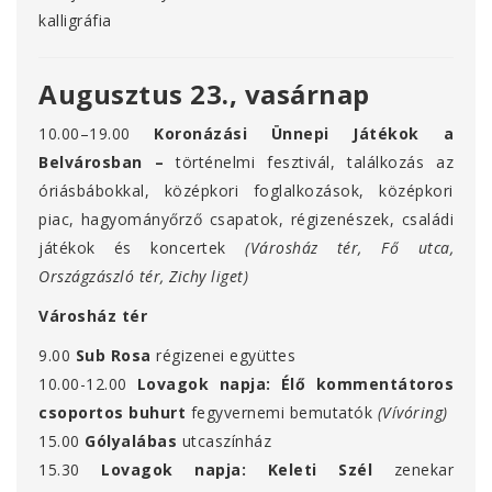
kalligráfia
Augusztus 23., vasárnap
10.00–19.00
Koronázási Ünnepi Játékok a
Belvárosban –
történelmi fesztivál,
találkozás az
óriásbábokkal, középkori foglalkozások, középkori
piac, hagyományőrző csapatok, régizenészek, családi
játékok és koncertek
(Városház tér, Fő utca,
Országzászló tér, Zichy liget)
Városház tér
9.00
Sub Rosa
régizenei együttes
10.00-12.00
Lovagok napja: Élő kommentátoros
csoportos buhurt
fegyvernemi bemutatók
(Vívóring)
15.00
Gólyalábas
utcaszínház
15.30
Lovagok napja: Keleti Szél
zenekar