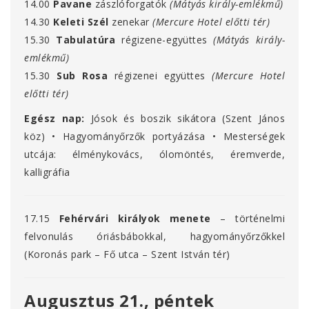
14.00
Pavane
zászlóforgatók
(Mátyás király-emlékmű)
14.30
Keleti Szél
zenekar
(Mercure Hotel előtti tér)
15.30
Tabulatúra
régizene-együttes
(Mátyás király-
emlékmű)
15.30
Sub Rosa
régizenei együttes
(Mercure Hotel
előtti tér)
Egész nap:
Jósok és boszik sikátora (Szent János
köz) • Hagyományőrzők portyázása • Mesterségek
utcája: élménykovács, ólomöntés, éremverde,
kalligráfia
17.15
Fehérvári királyok menete
– történelmi
felvonulás óriásbábokkal, hagyományőrzőkkel
(Koronás park – Fő utca – Szent István tér)
Augusztus 21., péntek