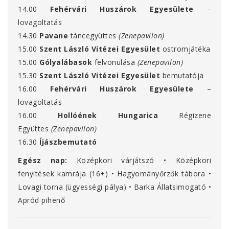
14.00
Fehérvári Huszárok Egyesülete
–
lovagoltatás
14.30
Pavane
táncegyüttes
(Zenepavilon)
15.00
Szent László Vitézei Egyesület
ostromjátéka
15.00
Gólyalábasok
felvonulása
(Zenepavilon)
15.30
Szent László Vitézei Egyesület
bemutatója
16.00
Fehérvári Huszárok Egyesülete
–
lovagoltatás
16.00
Hollóének Hungarica
Régizene
Együttes
(Zenepavilon)
16.30
Íjászbemutató
Egész nap:
Középkori várjátszó • Középkori
fenyítések kamrája (16+) • Hagyományőrzők tábora •
Lovagi torna (ügyességi pálya) • Barka Állatsimogató •
Apród pihenő