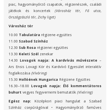
piac, hagyományőrző csapatok, régizenészek, családi
játékok és koncertek
(Városház tér, Fő utca,
Országzászló tér, Zichy liget)
Városház tér
10.00
Tabulatúra
régizene-együttes
11.00
Szabad Színház
12.30
Sub Rosa
régizenei együttes
13.30
Keleti Szél
zenekar
14.30
Lovagok napja: A kardvívás művészete
–
Ars Ensis Lovagi Kör és Kardvívó Egyesület interaktív
foglalkozása
(Vívóring)
15.30
Hollóének Hungarica
Régizene Együttes
16.30–18.00
Lovagok napja: Élő kommentátoros
buhurt
vegyes fegyvernemi bemutatók
(Vívóring)
Egész nap:
Középkori piaci hangulat a Szabad
Színház csepűrágóival • Hagyományőrző faműves