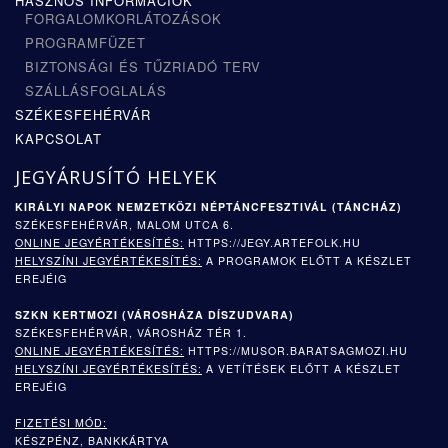
HASZNOS INFORMÁCIÓK
FORGALOMKORLÁTOZÁSOK
PROGRAMFÜZET
BIZTONSÁGI ÉS TŰZRIADÓ TERV
SZÁLLÁSFOGLALÁS
SZÉKESFEHÉRVÁR
KAPCSOLAT
JEGYÁRUSÍTÓ HELYEK
KIRÁLYI NAPOK NEMZETKÖZI NÉPTÁNCFESZTIVÁL (TÁNCHÁZ)
SZÉKESFEHÉRVÁR, MALOM UTCA 6.
ONLINE JEGYÉRTÉKESÍTÉS:
HTTPS://JEGY.ARTEFOLK.HU
HELYSZÍNI JEGYÉRTÉKESÍTÉS:
A PROGRAMOK ELŐTT A KÉSZLET
EREJÉIG
SZKN KERTMOZI (
VÁROSHÁZA DÍSZUDVARA)
SZÉKESFEHÉRVÁR, VÁROSHÁZ TÉR 1.
ONLINE JEGYÉRTÉKESÍTÉS:
HTTPS://MUSOR.BARATSAGMOZI.HU
HELYSZÍNI JEGYÉRTÉKESÍTÉS:
A VETÍTÉSEK ELŐTT A KÉSZLET
EREJÉIG
FIZETÉSI MÓD:
KÉSZPÉNZ, BANKKÁRTYA