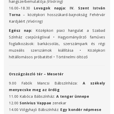
hangszerbemutatója
(Vívóring)
16.00–18.30
Lovagok napja: IV. Szent István
Torna
– középkori hosszúkard-bajnokság Fehérvár
Kardjáért
(Vívóring)
Egész nap:
Középkori piaci hangulat a Szabad
Színház csepűrágóival • Hagyományőrző faműves
foglalkozások: barkácsolás, szerszámpark és régi
muzeális szerszámok kiállítása • Középkori
hétállomásos próbatétel • Történelmi öltöző
Országzászló tér – Mesetér
9.00 Fabók Mancsi Bábszínháza:
A székely
menyecske meg az ördög
11.00 Kabóca Bábszínház:
A tenger ünnepe
12.00
Sonivius Vappae
zenekar
14.00 Völgyhajó Bábszínház:
Egy kondér népmese