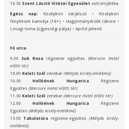
16.30
Szent László Vitézei Egyesület
ostromjátéka
Egész nap:
Középkori várjátszó • Középkori
fenyítések kamrája (16+) • Hagyományőrzők tábora •
Lovagi torna (ügyességi pálya) • Apród pihenő
Fő utca
9.30
Sub Rosa
régizenei együttes
(Mercure Hotel
előtti tér)
10.00
Keleti Szél
zenekar
(Mátyás király-emlékmű)
10.30
Hollóének Hungarica
Régizene
Együttes
(Mercure Hotel előtti tér)
11.30
Keleti Szél
zenekar
(Mercure Hotel előtti tér)
12.00
Hollóének Hungarica
Régizene
Együttes
(Mátyás király-emlékmű)
13.00
Tabulatúra
régizene-együttes
(Mátyás király-
emlékmű)