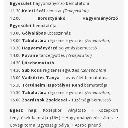
Egyesület
hagyományőrző bemutatója
11.30
Keleti Szél
zenekar
(Zenepavilon)
12.00
Borostyánkő Hagyományőrző
Egyesület
bemutatója
13.00
Gólyalábas
utcaszínház
13.00
Tabulatúra
régizene-együttes
(Zenepavilon)
13.30
Hagyományőrző
solymászbemutató
14.00
Pavane
táncegyüttes
(Zenepavilon)
14.30
Íjászbemutató
14.30
Sub Rosa
régizenei együttes
(Zenepavilon)
15.00
Vadkörtés Tanya
– lovas élet bemutatása
15.30
Történelmi Ispotályos Rend
bemutatója
15.30
Tabulatúra
régizene-együttes
(Zenepavilon)
16.00
Zsarátnok Zsoldosai
– tüzérségi bemutató
Egész nap:
Középkori várjátszó • Középkori
fenyítések kamrája (16+) • Hagyományőrzők tábora •
Lovagi torna (ügyességi pálya) • Apród pihenő