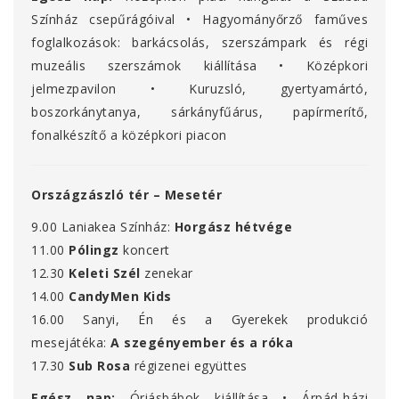
Színház csepűrágóival • Hagyományőrző faműves
foglalkozások: barkácsolás, szerszámpark és régi
muzeális szerszámok kiállítása • Középkori
jelmezpavilon • Kuruzsló, gyertyamártó,
boszorkánytanya, sárkányfűárus, papírmerítő,
fonalkészítő a középkori piacon
Országzászló tér – Mesetér
9.00 Laniakea Színház:
Horgász hétvége
11.00
Pólingz
koncert
12.30
Keleti Szél
zenekar
14.00
CandyMen Kids
16.00 Sanyi, Én és a Gyerekek produkció
mesejátéka:
A szegényember és a róka
17.30
Sub Rosa
régizenei együttes
Egész nap:
Óriásbábok kiállítása • Árpád-házi