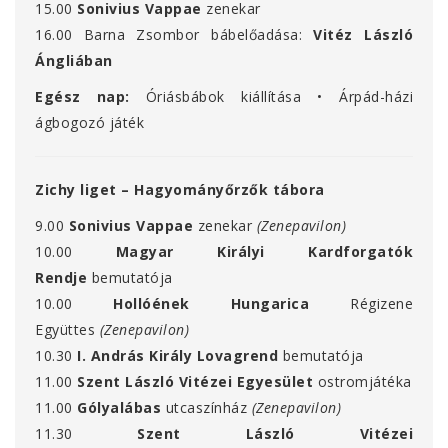
15.00
Sonivius Vappae
zenekar
16.00 Barna Zsombor bábelőadása:
Vitéz László
Ángliában
Egész nap:
Óriásbábok kiállítása • Árpád-házi
ágbogozó játék
Zichy liget – Hagyományőrzők tábora
9.00
Sonivius Vappae
zenekar
(Zenepavilon)
10.00
Magyar Királyi Kardforgatók
Rendje
bemutatója
10.00
Hollóének Hungarica
Régizene
Együttes
(Zenepavilon)
10.30
I. András Király Lovagrend
bemutatója
11.00
Szent László Vitézei Egyesület
ostromjátéka
11.00
Gólyalábas
utcaszínház
(Zenepavilon)
11.30
Szent László Vitézei