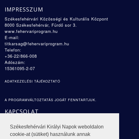
IMPRESSZUM
Székesfehérvári Közösségi és Kulturális Központ
8000 Székesfehérvár, Fürdő sor 3.
www.fehervariprogram.hu
E-mail:
titkarsag@fehervariprogram.hu
Telefon:
+36-22/866-008
Adószám:
15361095-2-07
ADATKEZELÉSI TÁJÉKOZTATÓ
A PROGRAMVÁLTOZTATÁS JOGÁT FENNTARTJUK.
KAPCSOLAT
CÍM:
Székesfehérvári Királyi Napok weboldalon
8000 Székesfehérvár,
Fürdő sor 3
.
cookie-at (sütiket) használunk annak