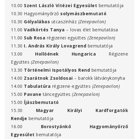
10.00
Szent László Vitézei Egyesület
bemutatója
10.30 Hagyományőrző
solymászbemutató
10.30
Gólyalábas
utcaszínház
(Zenepavilon)
11.00
Vadkörtés Tanya
– lovas élet bemutatása
11.00
Sub Rosa
régizenei együttes
(Zenepavilon)
11.30
I. András Király Lovagrend
bemutatója
13.00
Hollóének Hungarica
Régizene
Együttes
(Zenepavilon)
13.30
Történelmi Ispotályos Rend
bemutatója
14.00
Zsarátnok Zsoldosai
– barokk látványkonyha
14.00
Tabulatúra
régizene-együttes
(Zenepavilon)
15.00
Pavane
táncegyüttes
(Zenepavilon)
15.00
Íjászbemutató
15.30
Magyar Királyi Kardforgatók
Rendje
bemutatója
16.00
Borostyánkő Hagyományőrző
Egyesület
bemutatója