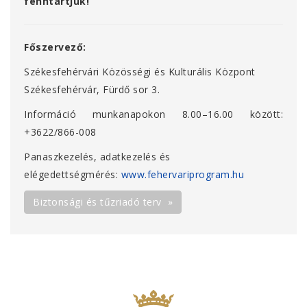
fenntartjuk!
Főszervező:
Székesfehérvári Közösségi és Kulturális Központ
Székesfehérvár, Fürdő sor 3.
Információ munkanapokon 8.00–16.00 között:
+3622/866-008
Panaszkezelés, adatkezelés és
elégedettségmérés:
www.fehervariprogram.hu
Biztonsági és tűzriadó terv »