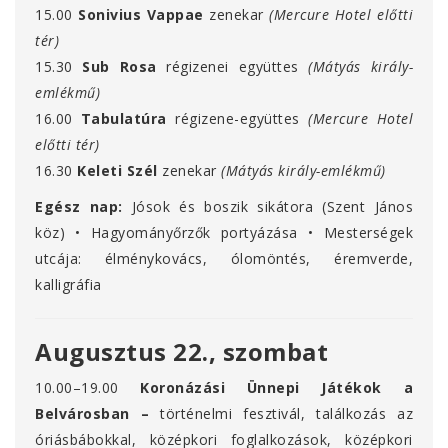
15.00
Sonivius Vappae
zenekar
(Mercure Hotel előtti
tér)
15.30
Sub Rosa
régizenei együttes
(Mátyás király-
emlékmű)
16.00
Tabulatúra
régizene-együttes
(Mercure Hotel
előtti tér)
16.30
Keleti Szél
zenekar
(Mátyás király-emlékmű)
Egész nap:
Jósok és boszik sikátora (Szent János
köz) • Hagyományőrzők portyázása • Mesterségek
utcája: élménykovács, ólomöntés, éremverde,
kalligráfia
Augusztus 22., szombat
10.00–19.00
Koronázási Ünnepi Játékok a
Belvárosban –
történelmi fesztivál,
találkozás az
óriásbábokkal, középkori foglalkozások, középkori