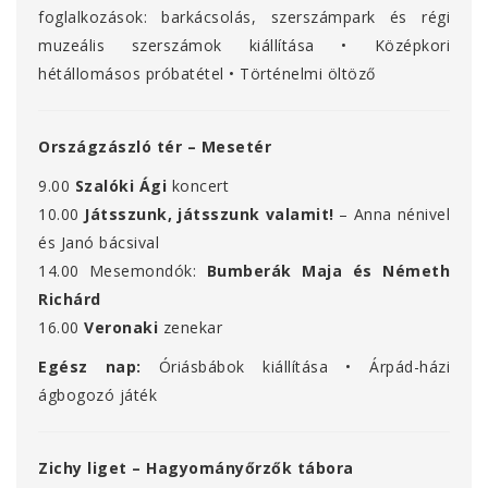
foglalkozások: barkácsolás, szerszámpark és régi
muzeális szerszámok kiállítása • Középkori
hétállomásos próbatétel • Történelmi öltöző
Országzászló tér – Mesetér
9.00
Szalóki Ági
koncert
10.00
Játsszunk, játsszunk valamit!
– Anna nénivel
és Janó bácsival
14.00 Mesemondók:
Bumberák Maja és Németh
Richárd
16.00
Veronaki
zenekar
Egész nap:
Óriásbábok kiállítása • Árpád-házi
ágbogozó játék
Zichy liget – Hagyományőrzők tábora