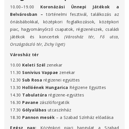
10.00–19.00
Koronázási Ünnepi Játékok a
Belvárosban –
történelmi fesztivál,
találkozás az
óriásbábokkal, középkori foglalkozások, középkori
piac, hagyományőrző csapatok, régizenészek, családi
játékok és koncertek
(Városház tér, Fő utca,
Országzászló tér, Zichy liget)
Városház tér
10.00
Keleti Szél
zenekar
11.30
Sonivius Vappae
zenekar
12.30
Sub Rosa
régizenei együttes
13.30
Hollóének Hungarica
Régizene Együttes
14.30
Tabulatúra
régizene-együttes
16.30
Pavane
zászlóforgatók
17.30
Gólyalábas
utcaszínház
18.30
Pannon mesék
– a Szabad Színház előadása
Egész nap:
Középkori piaci hangulat a Szabad