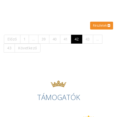
Részletek
Előző
1
...
39
40
41
42
43
...
43
Következő
TÁMOGATÓK