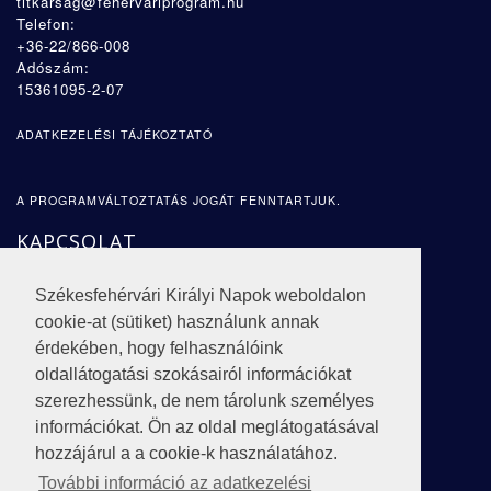
titkarsag@fehervariprogram.hu
Telefon:
+36-22/866-008
Adószám:
15361095-2-07
ADATKEZELÉSI TÁJÉKOZTATÓ
A PROGRAMVÁLTOZTATÁS JOGÁT FENNTARTJUK.
KAPCSOLAT
CÍM:
Székesfehérvári Királyi Napok weboldalon
8000 Székesfehérvár,
Fürdő sor 3
.
cookie-at (sütiket) használunk annak
E-MAIL:
érdekében, hogy felhasználóink
oldallátogatási szokásairól információkat
titkarsag@fehervariprogram.hu
szerezhessünk, de nem tárolunk személyes
WEB:
információkat. Ön az oldal meglátogatásával
www.kiralyinapok.szekesfehervar.hu
hozzájárul a a cookie-k használatához.
További információ az adatkezelési