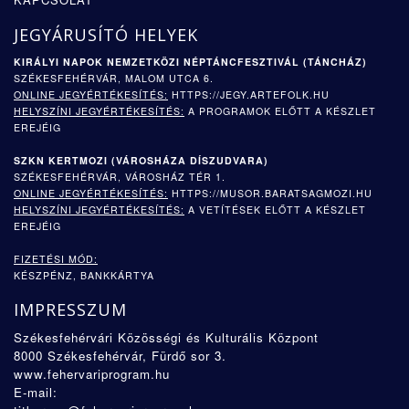
JEGYÁRUSÍTÓ HELYEK
KIRÁLYI NAPOK NEMZETKÖZI NÉPTÁNCFESZTIVÁL (TÁNCHÁZ)
SZÉKESFEHÉRVÁR, MALOM UTCA 6.
ONLINE JEGYÉRTÉKESÍTÉS:
HTTPS://JEGY.ARTEFOLK.HU
HELYSZÍNI JEGYÉRTÉKESÍTÉS:
A PROGRAMOK ELŐTT A KÉSZLET
EREJÉIG
SZKN KERTMOZI (
VÁROSHÁZA DÍSZUDVARA)
SZÉKESFEHÉRVÁR, VÁROSHÁZ TÉR 1.
ONLINE JEGYÉRTÉKESÍTÉS:
HTTPS://MUSOR.BARATSAGMOZI.HU
HELYSZÍNI JEGYÉRTÉKESÍTÉS:
A VETÍTÉSEK ELŐTT A KÉSZLET
EREJÉIG
FIZETÉSI MÓD:
KÉSZPÉNZ, BANKKÁRTYA
IMPRESSZUM
Székesfehérvári Közösségi és Kulturális Központ
8000 Székesfehérvár, Fürdő sor 3.
www.fehervariprogram.hu
E-mail: