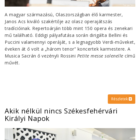
A magyar származású, Olaszországban élő karmester,
Janos Acs kiváló szakértője az olasz operajátszás
tradícióinak. Repertoárján több mint 150 opera és zenekari
mű található. Eddigi pályafutása során dirigálta Bellini és
Puccini valamennyi operáját, s a legnagyobb Verdi-műveket,
éveken át ő volt a „három tenor” koncertek karmestere. A
Musica Sacrán ő vezényli Rossini
Petite messe solenelle
című
művét.
Részletek
Akik nélkül nincs Székesfehérvári
Királyi Napok