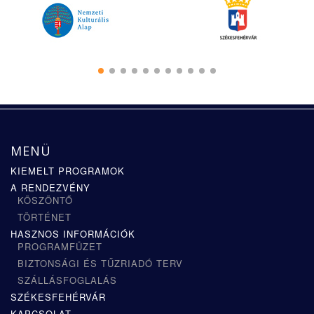
MENÜ
KIEMELT PROGRAMOK
A RENDEZVÉNY
KÖSZÖNTŐ
TÖRTÉNET
HASZNOS INFORMÁCIÓK
PROGRAMFÜZET
BIZTONSÁGI ÉS TŰZRIADÓ TERV
SZÁLLÁSFOGLALÁS
SZÉKESFEHÉRVÁR
KAPCSOLAT